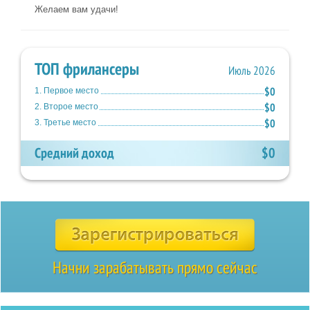
Желаем вам удачи!
ТОП фрилансеры
Июль 2026
$0
1. Первое место
$0
2. Второе место
$0
3. Третье место
Средний доход
$0
Начни зарабатывать прямо сейчас