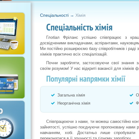
Спецiальностi
→
Хімія
Cпеціальність хімія
Глобал Фріланс успішно співпрацює з кращ
досвідченими викладачами, аспірантами, науковцями
Ми постійно розширюємо базу співробітників і раді
хіміків практично всіх спеціалізацій.
Почни заробляти, застосовуючи свої знання 
своїм розумом! У нас відкриті вакансії для хіміків 
Популярні напрямки хімії
Загальна хімія
Ор
Неорганічна хімія
Фі
о
Співпрацюючи з нами, ти можеш самостійно конт
зайнятості, успішно поєднуючи пропоновану нами р
навчанням, хобі. Достатньо лише спробувати
переконатися в її зручності та гідному заробітку.