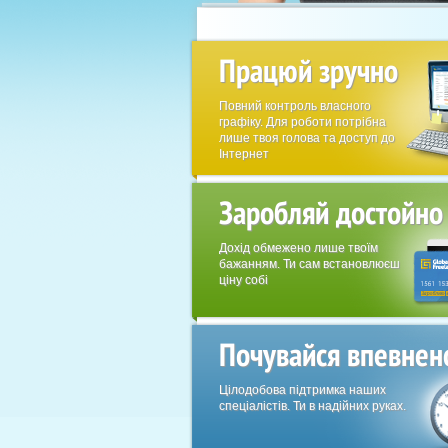
Працюй зручно
Повний контроль власного
графіку. Для роботи потрібна
лише твоя голова та доступ до
Інтернет
Заробляй достойно
Дохід обмежено лише твоїм
бажанням. Ти сам встановлюєш
ціну собі
Почувайся впевнен
Цілодобова підтримка наших
спеціалістів. Ти в надійних руках.