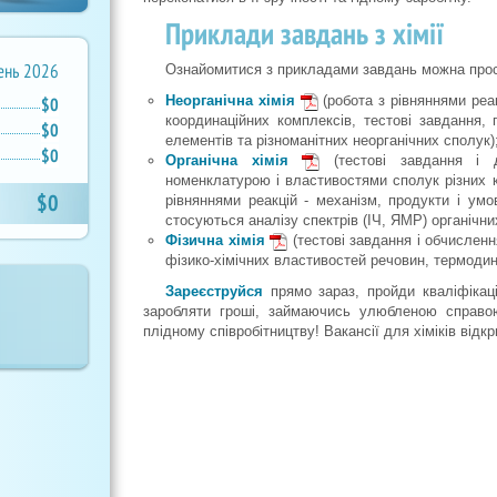
Приклади завдань з хімії
ень 2026
Ознайомитися з прикладами завдань можна прос
Неорганічна хімія
(робота з рівняннями реак
$0
координаційних комплексів, тестові завдання, п
$0
елементів та різноманітних неорганічних сполук)
$0
Органічна хімія
(тестові завдання і до
номенклатурою і властивостями сполук різних к
$0
рівняннями реакцій - механізм, продукти і умо
стосуються аналізу спектрів (ІЧ, ЯМР) органічни
Фізична хімія
(тестові завдання і обчисленн
фізико-хімічних властивостей речовин, термодина
Зареєструйся
прямо зараз, пройди кваліфікаці
заробляти гроші, займаючись улюбленою справо
плідному співробітництву! Вакансії для хіміків відкр