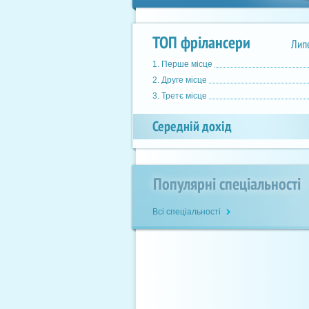
ТОП фрілансери
Лип
1. Перше мiсце
2. Друге мiсце
3. Третє місце
Середній дохід
Популярні спеціальності
Всі спеціальності