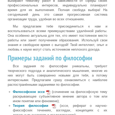
выбирают тематику работ в зависимости от сферы своих
профессиональных интересов, индивидуально планируют
время для их выполнения. Полная свобода выбора! На
сегодняшний день это самая прогрессивная система
организации труда, удобная во всех отношениях.
Мы предлагаем тебе присоединиться к нам и
воспользоваться всеми преимуществами удалённой работы.
Она особенно актуальна для тех, кто имеет постоянное место
работы или занят получением образования. Используй свои
знания и свободное время с выгодой! Твой интеллект, опыт и
любовь к науке могут стать источником неплохого дохода.
Примеры заданий по философии
Все задания по философии уникальны, требуют
творческого подхода и аналитического мышления, многие из
них могут быть совершенно новыми для тебя, а потому
интересными. Предлагаем сразу ознакомиться с наиболее
распостранёнными заданиями по философии.
Философское эссе
(сочинение на философскую тему
раскрывающее субъективное мнение автора о том или
ином понятии или феномене);
Теория философии
(эссе, реферат о научно-
фиософских течениях, взглядах, концепциях с их
детальным анализом и исследованием);